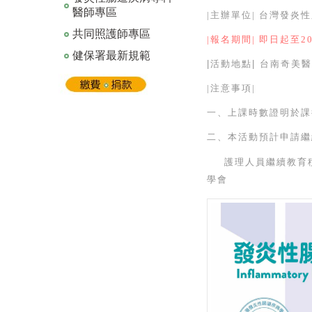
醫師專區
|
主辦單位
|
台灣發炎性
共同照護師專區
|
報名期間
|
即日起至
2
健保署最新規範
|
活動地點
| 台
南奇美醫
|
注意事項
|
一、
上課時數證明於課
二、本活動預計申請繼
護理人員繼續教育積
學會