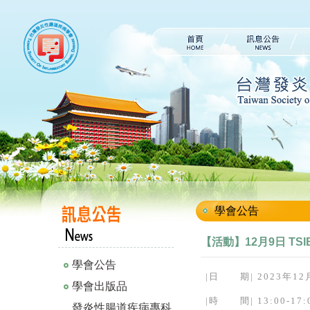
學會公告
【活動】12月9日 T
學會公告
|
日 期
| 2023
年
12
學會出版品
|
時 間
|
13:00-17:
發炎性腸道疾病專科