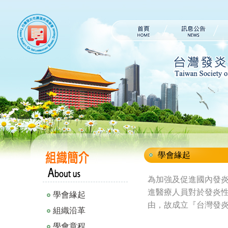
學會緣起
為加強及促進國內發
進醫療人員對於發炎
學會緣起
由，故成立『台灣發
組織沿革
學會章程